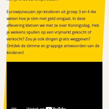
Eurowijsneuzen zijn kinderen uit groep 3 en 4 die
weten hoe je slim met geld omgaat. In deze
aflevering kletsen we met ze over Koningsdag. Heb
je weleens spullen op een vrijmarkt gekocht of
verkocht? Zou je ook dingen gratis weggeven?
Ontdek de slimme en grappige antwoorden van de
kinderen!