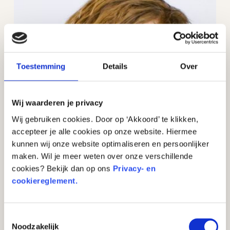
Toestemming
Details
Over
Wij waarderen je privacy
Wij gebruiken cookies. Door op ‘Akkoord’ te klikken,
accepteer je alle cookies op onze website. Hiermee
kunnen wij onze website optimaliseren en persoonlijker
maken. Wil je meer weten over onze verschillende
cookies? Bekijk dan op ons
Privacy- en
Meester Sander vertelt welke munt kleiner is
cookiereglement.
Wat betekent shoulderen?
Hoe word je slimmer dan een boef?
Toestemmingsselectie
Ben jij een spaarder of een uitgever?
Noodzakelijk