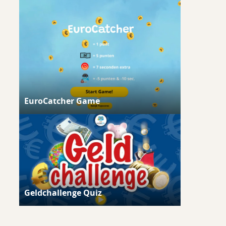
EuroCatcher Game
Geldchallenge Quiz