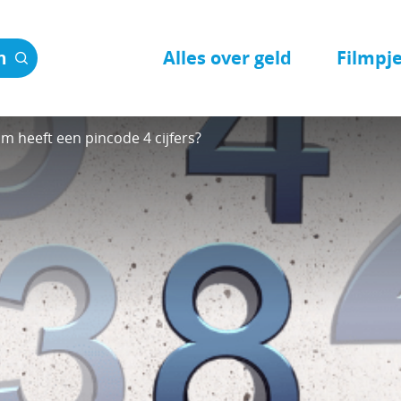
Alles over geld
Filmpj
n
 heeft een pincode 4 cijfers?