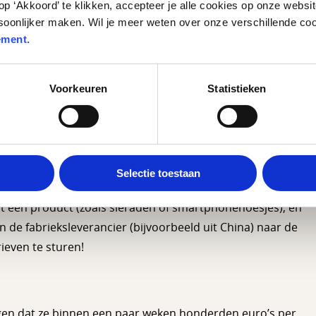
op ‘Akkoord’ te klikken, accepteer je alle cookies op onze webs
soonlijker maken. Wil je meer weten over onze verschillende co
ement.
?
Voorkeuren
Statistieken
f YouTube: jongeren die beweren dat ze duizenden euro’s
Selectie toestaan
pullen te verkopen, zonder dat je zelf een opslagkast vol
st een product (zoals sieraden of smartphonehoesjes), en
n de fabrieksleverancier (bijvoorbeeld uit China) naar de
rieven te sturen!
gen dat ze binnen een paar weken honderden euro’s per