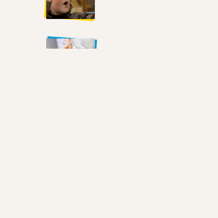
Hoeveel geld verdien je?
Recordopbrengst voor een bankb