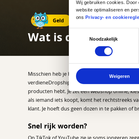
Wij gebruiken cookies. Door 
website optimaliseren en per
ons
Privacy- en cookieregl
Geld
Toestemmingsselectie
Wat is dropshipping
Noodzakelijk
Misschien heb je het ook al gezien op TikTok o
Weigeren
verdieneDropshipping is een manier om online s
producten hebt. Je zet een webshop online, kie
als iemand iets koopt, komt het rechtstreeks va
klant. Je hoeft dus geen dozen in te pakken of b
Snel rijk worden?
Op TikTok of YouTube zie je soms jongeren zeg