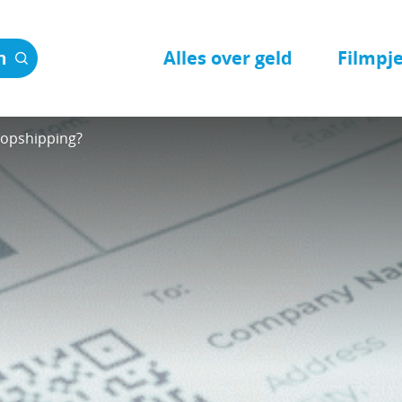
Alles over geld
Filmpj
n
ropshipping?