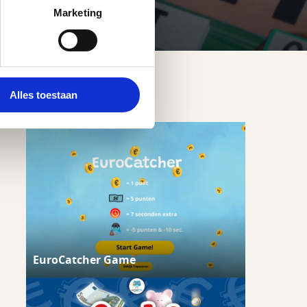
Marketing
Fun
Alles toestaan
EuroCatcher Game