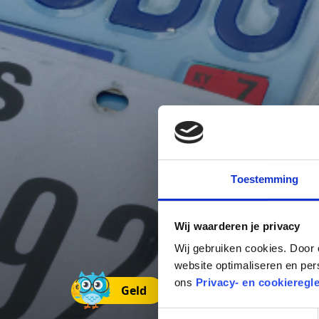
Toestemming
Wij waarderen je privacy
Wij gebruiken cookies. Door 
website optimaliseren en per
ons
Privacy- en cookieregl
Geld
Toestemmingsselectie