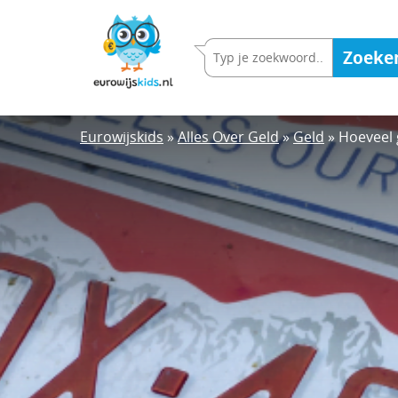
Overslaan
en
Zoeke
naar
de
inhoud
gaan
Eurowijskids
»
Alles Over Geld
»
Geld
»
Hoeveel 