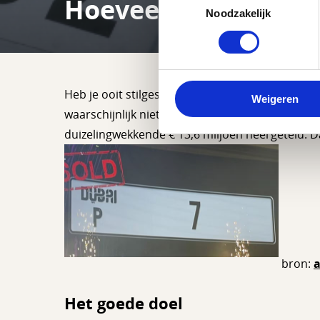
Hoeveel geld kost h
Noodzakelijk
Heb je ooit stilgestaan dat iemand heel veel g
Weigeren
waarschijnlijk niet, maar iemand in Dubai heeft
duizelingwekkende € 13,6 miljoen neergeteld. Da
bron:
Het goede doel