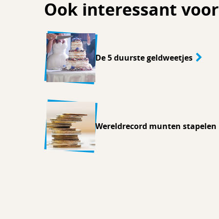
Ook interessant voor
De 5 duurste geldweetjes
Wereldrecord munten stapelen
Duurste pen ter wereld