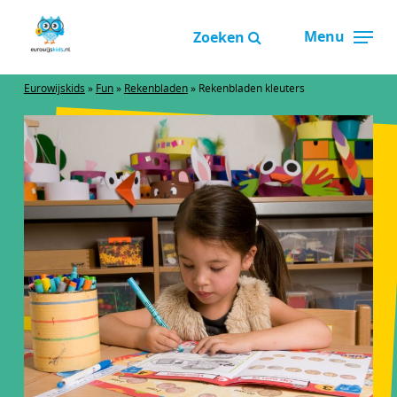
Overslaan
Menu
en
Zoeken
Close
naar
Menu
de
Eurowijskids
»
Fun
»
Rekenbladen
»
Rekenbladen kleuters
inhoud
gaan