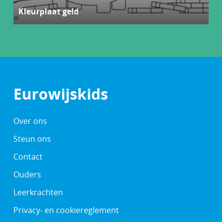
Kleurplaat geld
Eurowijskids
Over ons
Steun ons
Contact
Ouders
Leerkrachten
Privacy- en cookiereglement