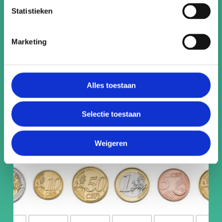
Statistieken
Marketing
Alles toestaan
Je eigen puzzel
Selectie toestaan
Weigeren