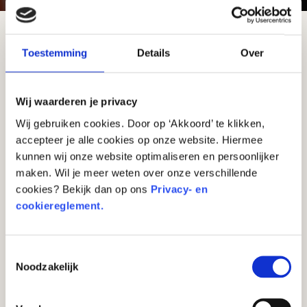
Misschien heb je wel eens horen praten over
Toestemming
Details
Over
‘aandelen kopen’. Maar wat betekent dat nou
eigenlijk? En hoe werkt dat? Waar koop je aandelen?
Wij waarderen je privacy
Vroeger kochten mensen aandelen op speciale
Wij gebruiken cookies. Door op ‘Akkoord’ te klikken,
accepteer je alle cookies op onze website. Hiermee
plaatsen die ‘beurzen’ worden genoemd.
kunnen wij onze website optimaliseren en persoonlijker
Tegenwoordig gaat dat heel anders, want nu kun je
maken. Wil je meer weten over onze verschillende
gewoon via internet aandelen kopen, net zoals je
cookies? Bekijk dan op ons
Privacy- en
online games of speelgoed kunt kopen.
cookiereglement.
Aandelen: Een Stukje van een
Toestemmingsselectie
Bedrijf
Noodzakelijk
Maar wat zijn aandelen eigenlijk? Denk aan een