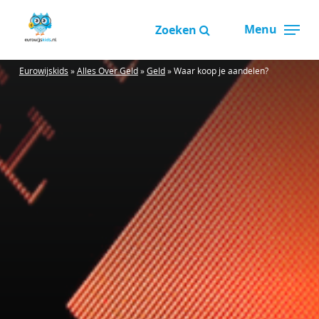
Overslaan
Menu
en
Zoeken
Close
naar
Menu
de
Eurowijskids
»
Alles Over Geld
»
Geld
»
Waar koop je aandelen?
inhoud
gaan