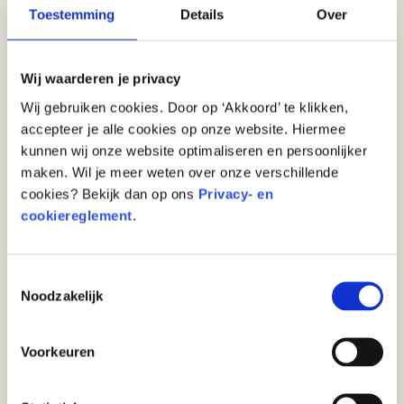
mensen op en doen alsof er iets mis is met hun
Toestemming
Details
Over
bankrekening. Ze vertellen bijvoorbeeld dat er
verdachte overboekingen zijn geweest en dat het
Wij waarderen je privacy
geld snel naar een ‘veilige’ rekening moet worden
Wij gebruiken cookies. Door op ‘Akkoord’ te klikken,
overgeboekt. Maar eigenlijk willen ze alleen maar
accepteer je alle cookies op onze website. Hiermee
jouw geld stelen!
kunnen wij onze website optimaliseren en persoonlijker
maken. Wil je meer weten over onze verschillende
Het is superbelangrijk om te weten dat echte
cookies? Bekijk dan op ons
Privacy- en
medewerkers van de bank nooit zullen vragen om
cookiereglement.
geld over de telefoon. Dus als iemand je belt en om
geld vraagt, vertel het dan meteen aan je ouders of
Toestemmingsselectie
een volwassene die je vertrouwt. Zo kunnen we
Noodzakelijk
samen voorkomen dat mensen worden opgelicht!
Voorkeuren
Ook interessant voor jou: