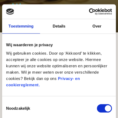
Sparen
6 weetjes over spaarpotten
Toestemming
Details
Over
Wij waarderen je privacy
Tegenwoordig hebben spaarpotten een uitgang
Wij gebruiken cookies. Door op ‘Akkoord’ te klikken,
waaruit je het geld kan halen. De spaarpotten
accepteer je alle cookies op onze website. Hiermee
van vroeger hadden geen uitgang. Dus als je
kunnen wij onze website optimaliseren en persoonlijker
geld nodig had moest je echt je spaarpot
kapot
maken. Wil je meer weten over onze verschillende
slaan.
cookies? Bekijk dan op ons
Privacy- en
De oudste bekende spaarpotten komen uit de
cookiereglement.
2e eeuw voor Christus, uit het oude
Griekenland. Maar deze ‘spaarpotten’ waren
Toestemmingsselectie
eigenlijk gewoon potten of vazen waarin
Noodzakelijk
mensen hun munten bewaarden.