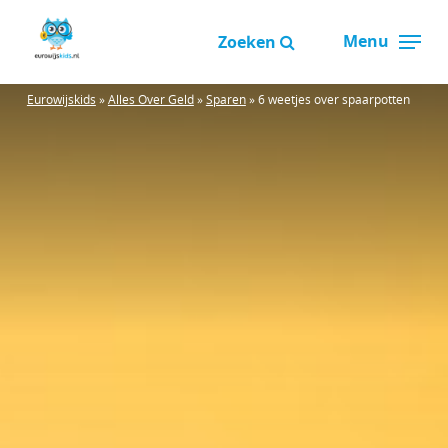
Overslaan
Menu
en
Zoeken
Close
naar
Menu
de
Eurowijskids
»
Alles Over Geld
»
Sparen
»
6 weetjes over spaarpotten
inhoud
gaan