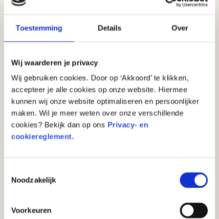
wat daarvan opzij zetten voor later? Dan is het een
goed idee om geld over te maken naar je
Toestemming
Details
Over
spaarrekening. Gelukkig is dit heel eenvoudig te
doen met behulp van je bankenapp.
Wij waarderen je privacy
In 5 stappen maak je
Wij gebruiken cookies. Door op ‘Akkoord’ te klikken,
accepteer je alle cookies op onze website. Hiermee
geld over
kunnen wij onze website optimaliseren en persoonlijker
maken. Wil je meer weten over onze verschillende
Open je bankenapp:
Open je bankenapp op je
cookies? Bekijk dan op ons
Privacy- en
smartphone of tablet. Zorg ervoor dat je bent
cookiereglement.
ingelogd op je account.
Klik op de ‘overboeken’ functie:
Zoek in de app
Toestemmingsselectie
naar de functieknop voor overboekingen. Dit
Noodzakelijk
kan verschillen per bank, maar meestal vind je
deze optie in het hoofdmenu.
Voorkeuren
Vul de gegevens in:
Net zoals je bij een normale