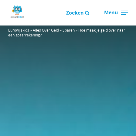
Overslaan
Menu
en
Zoeken
Close
naar
Menu
de
Eurowijskids
»
Alles Over Geld
»
Sparen
»
Hoe maak je geld over naar
een spaarrekening?
inhoud
gaan