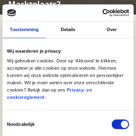
Marktplaats?
Toestemming
Details
Over
Misschien heb je het wel eens gedaan: oude
speelgoedauto’s, boeken of kleding verkopen op
Marktplaats. Lekker je kamer opruimen én geld
Wij waarderen je privacy
verdienen! Maar… mag je geld verdienen op
Wij gebruiken cookies. Door op ‘Akkoord’ te klikken,
Marktplaats of Vinted? Mag dat eigenlijk wel als je
accepteer je alle cookies op onze website. Hiermee
nog geen 18 jaar bent? En wanneer ben je officieel
kunnen wij onze website optimaliseren en persoonlijker
‘aan het ondernemen’?
maken. Wil je meer weten over onze verschillende
cookies? Bekijk dan op ons
Privacy- en
cookiereglement.
Af en toe iets verkopen? Geen
probleem!
Toestemmingsselectie
Als je
af en toe iets verkoopt wat van jou is
,
Noodzakelijk
bijvoorbeeld speelgoed dat je niet meer gebruikt,