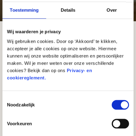
Weet jij wat goudlaken is?
Toestemming
Details
Over
Wij waarderen je privacy
Vroeger bestonden er jurken en mantels met échte
Wij gebruiken cookies. Door op ‘Akkoord’ te klikken,
gouddraden erin. Die stof heet
goudlaken
.
accepteer je alle cookies op onze website. Hiermee
kunnen wij onze website optimaliseren en persoonlijker
Hoe maakten ze dat?
maken. Wil je meer weten over onze verschillende
cookies? Bekijk dan op ons
Privacy- en
Wevers namen een draad van zijde of linnen. Daar
cookiereglement.
wikkelden ze een heel dun laagje goud omheen. Als
je al die draden samen weefde, leek het alsof de
hele stof van goud was gemaakt.
Toestemmingsselectie
Noodzakelijk
Wie droeg dat dan?
Alleen rijke mensen konden goudlaken betalen.
Voorkeuren
Denk aan koningen, prinsessen en belangrijke