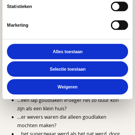
priesters. In de middeleeuwen was het hét teken dat
Statistieken
je macht had. En in de zon schitterde je zo fel dat
iedereen het zag!
Marketing
En nu?
Tegenwoordig wordt goudlaken bijna nooit meer
gemaakt met echt goud. In plaats daarvan
Alles toestaan
gebruiken ze glanzend metaal of plastic. Maar in
sommige musea kun je nog wél echt goudlaken zien.
Selectie toestaan
Wist je dat…
Weigeren
…een lap goudlaken vroeger net zo duur kon
zijn als een klein huis?
…er wevers waren die alleen goudlaken
mochten maken?
…het superzwaar werd als het nat werd, door