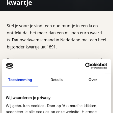
kwartje
Stel je voor: je vindt een oud muntje in een la en
ontdekt dat het meer dan een miljoen euro waard
is. Dat overkwam iemand in Nederland met een heel
bijzonder kwartje uit 1891.
Dit kwartje is niet zomaar een munt. Het is gemaakt
van zilver en weegt ongeveer 3,5 gram. Op de
voorkant staat een afbeelding van koningin
Toestemming
Details
Over
Wilhelmina toen ze nog maar 10 jaar oud was. Wat
het echt speciaal maakt, is dat er maar twee van
deze kwartjes zijn gemaakt. Eentje ligt veilig
Wij waarderen je privacy
opgeborgen bij De Nederlandsche Bank in
Wij gebruiken cookies. Door op ‘Akkoord’ te klikken,
Amsterdam, en de andere werd onlangs geveild.
accepteer je alle cookies op onze website. Hiermee