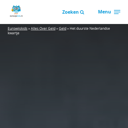
Overslaan
Menu
en
Zoeken
Close
naar
Menu
de
Eurowijskids
»
Alles Over Geld
»
Geld
»
Het duurste Nederlandse
kwartje
inhoud
gaan