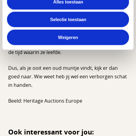
het net gemaakt is.
Alles toestaan
De koper van het kwartje wil anoniem blijven, maar
Selectie toestaan
hij of zij heeft nu een heel bijzonder stukje
geschiedenis in handen. Het is niet alleen een munt,
Weigeren
maar ook een verhaal over koningin Wilhelmina en
de tijd waarin ze leefde.
Dus, als je ooit een oud muntje vindt, kijk er dan
goed naar. Wie weet heb jij wel een verborgen schat
in handen.
Beeld: Heritage Auctions Europe
Ook interessant voor jou: