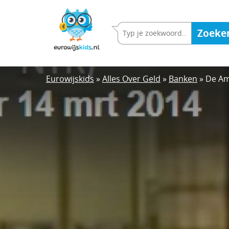
Overslaan
en
Zoeke
naar
de
inhoud
gaan
Eurowijskids
»
Alles Over Geld
»
Banken
»
De Am