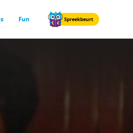
es
Fun
Spreekbeurt