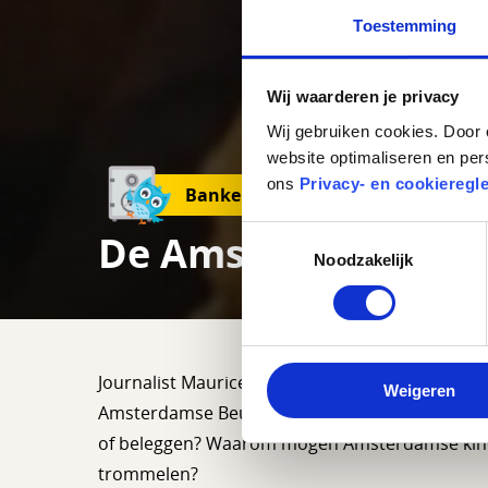
Toestemming
Wij waarderen je privacy
Wij gebruiken cookies. Door 
website optimaliseren en per
ons
Privacy- en cookieregl
Banken
Toestemmingsselectie
De Amsterdamse be
Noodzakelijk
Journalist Maurice van het programma Klokhuis, 
Weigeren
Amsterdamse Beurs uit wat een aandeel is en h
of beleggen? Waarom mogen Amsterdamse kinde
trommelen?