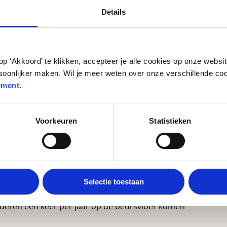
Details
op ‘Akkoord’ te klikken, accepteer je alle cookies op onze webs
soonlijker maken. Wil je meer weten over onze verschillende co
ement.
urs
Voorkeuren
Statistieken
duikt in de wereld van het grote geld. Hij legt op de
Selectie toestaan
oe een koers tot stand komt. Wat moet hij doen? Sparen
ren één keer per jaar op de beursvloer komen