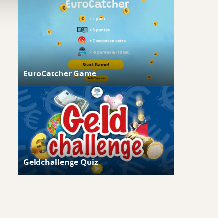
EuroCatcher Game
Geldchallenge Quiz